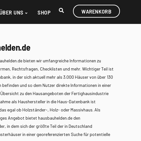
WARENKORB
ÜBER UNS
SHOP
elden.de
uhelden.de bieten wir umfangreiche Informationen zu
rmen, Rechtsfragen, Checklisten und mehr. Wichtiger Teil ist
bank, in der sich aktuell mehr als 3.000 Häuser von über 130
n befinden und so dem Nutzer direkte Informationen in einer
Übersicht zu den Hausangeboten der Fertighausindustrie
fnahme als Haushersteller in die Haus-Datenbank ist
das egal ob Holzständer-, Holz- oder Massivhaus. Als
iges Angebot bietet hausbauhelden.de den
r, in dem sich der größte Teil der in Deutschland
terhäuser in einer georeferenzierten Suche für potentielle