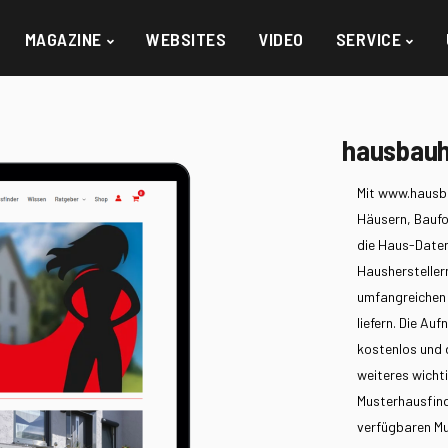
MAGAZINE
WEBSITES
VIDEO
SERVICE
hausbauh
Mit www.hausba
Häusern, Baufo
die Haus-Daten
Haushersteller
umfangreichen 
liefern. Die Au
kostenlos und 
weiteres wicht
Musterhausfinde
verfügbaren Mus