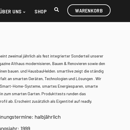
WARENKORB
ÜBER UNS
SHOP
eint zweimal jährlich als fest integrierter Sonderteil unserer
azine Althaus modernisieren, Bauen & Renovieren sowie den
en bauen. und HausbauHelden. smartlive zeigt die ständig
falt an smarten Geräten, Technologien und Lösungen . Wir
r Smart-Home-Systeme, smartes Energiesparen, smarte
 hin zum smarten Garten. Produkttests runden das
ofil ab. Erscheint zusätzlich als Eigentitel auf readly.
inungstermine: halbjährlich
ngsjahr: 1999