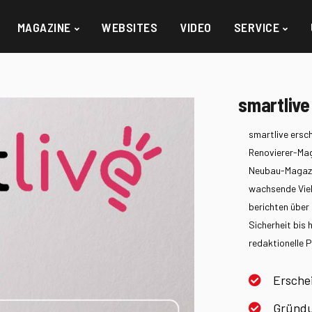
MAGAZINE
WEBSITES
VIDEO
SERVICE
smartlive
smartlive ersch
Renovierer-Mag
Neubau-Magazin
wachsende Viel
berichten übe
Sicherheit bis
redaktionelle Pr
Ersche
Gründu