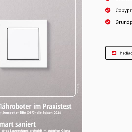
Copypre
Grundpr
Media