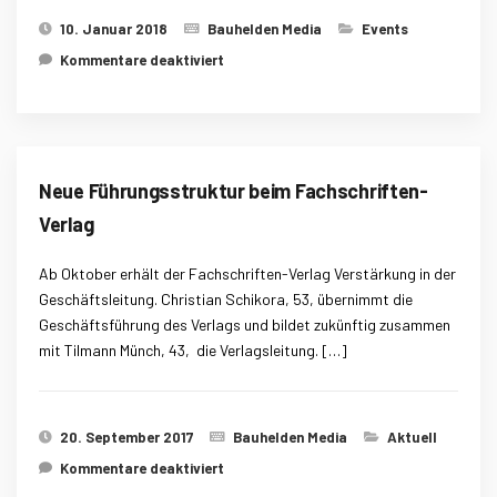
10. Januar 2018
Bauhelden Media
Events
für Der Große Deutsche
Kommentare deaktiviert
Fertighauspreis 2018: „Golden Cube”
löst Rekord-Teilnahme aus
Neue Führungsstruktur beim Fachschriften-
Verlag
Ab Oktober erhält der Fachschriften-Verlag Verstärkung in der
Geschäftsleitung. Christian Schikora, 53, übernimmt die
Geschäftsführung des Verlags und bildet zukünftig zusammen
mit Tilmann Münch, 43, die Verlagsleitung. […]
20. September 2017
Bauhelden Media
Aktuell
für Neue Führungsstruktur beim
Kommentare deaktiviert
Fachschriften-Verlag