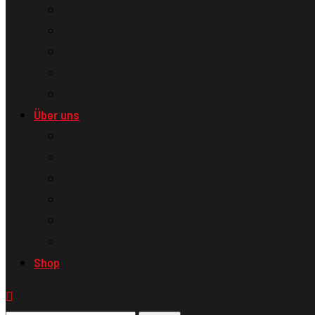
Mediadaten
Druckdaten
PBM-Studie
Corporate Publishing
Events
Über uns
Aktuell
360° – Kommunikation
Partner
Team
Jobangebote
Newsletter
Shop