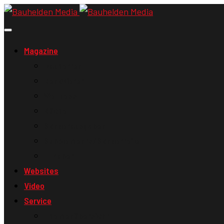
Magazine
Bauherren
Renovierer
Wellness
Küche
Sonderausgaben
Supplements/Sonderteile
E-Paper
Websites
Video
Service
Themenübersicht